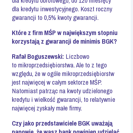
dla kredytu obrotowego, do 120 miesięcy
dla kredytu inwestycyjnego. Koszt roczny
gwarancji to 0,5% kwoty gwarancji.
Które z firm MŚP w największym stopniu
korzystają z gwarancji de minimis BGK?
Rafał Boguszewski:
Liczbowo
to mikroprzedsiębiorstwa. Ale to z tego
względu, że w ogóle mikroprzedsiębiorstw
jest najwięcej w całym sektorze MŚP.
Natomiast patrząc na kwoty udzielonego
kredytu i wielkość gwarancji, to relatywnie
najwięcej zyskały małe firmy.
Czy jako przedstawiciele BGK uważają
panowie, że wasz bank powinien udzielać