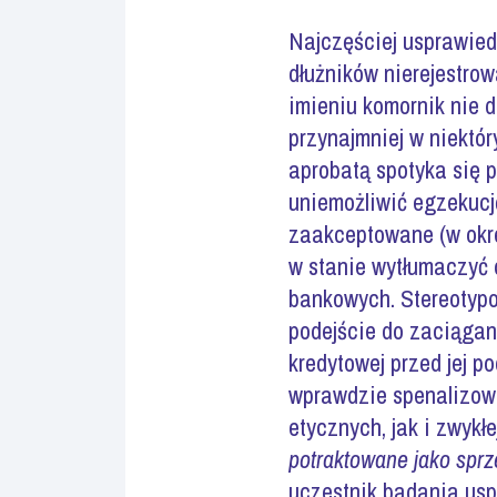
Najczęściej usprawied
dłużników nierejestrowa
imieniu komornik nie d
przynajmniej w niektó
aprobatą spotyka się 
uniemożliwić egzekuc
zaakceptowane (w okre
w stanie wytłumaczyć 
bankowych. Stereotypo
podejście do zaciągan
kredytowej przed jej p
wprawdzie spenalizowa
etycznych, jak i zwykł
potraktowane jako spr
uczestnik badania usp