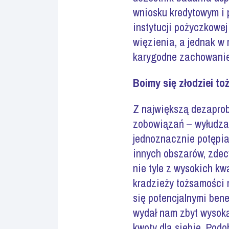
wniosku kredytowym i 
instytucji pożyczkowej
więzienia, a jednak w 
karygodne zachowanie
Boimy się złodziei t
Z największą dezaprob
zobowiązań – wyłudzan
jednoznacznie potępi
innych obszarów, zde
nie tyle z wysokich kw
kradzieży tożsamości m
się potencjalnymi bene
wydał nam zbyt wysoką
kwoty dla siebie. Pod