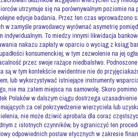
biorców utrzymuje się na porównywalnym poziomie na pr
olejne edycje badania. Przez ten czas wprowadzono s
ych w zamyśle prawodawcy wyrównać asymetrię pomięd
em indywidualnym. To miedzy innymi likwidacja bankow
awania nakazu zapłaty w oparciu o wyciąg z ksiąg ban
upadłości konsumenckiej, w tym zezwolenie na jej ogła
calność przez swoje rażące niedbalstwo. Podnoszone
nika są w tym kontekście ewidentnie nie do przyjęciak
em, lub wykorzystywać istniejące instrumenty wsparc
, nie ma zatem miejsca na samowolę. Skoro pomimo t
ek Polaków w dalszym ciągu dostrzega uzasadnienie 
 mających za cel pokrzywdzenie wierzyciela lub uzys
zielenia, nie może dziwić aprobata dla coraz częstsz
nym z istotnych czynników, by ograniczyć ten proced
dowy odpowiednich postaw etycznych w zakresie finan