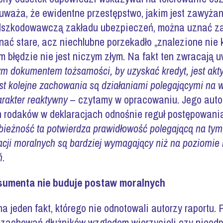
waża, że ewidentne przestępstwo, jakim jest zawyżani
dszkodowawczą zakładu ubezpieczeń, można uznać za 
znać stare, acz niechlubne porzekadło „znalezione nie 
 błędzie nie jest niczym złym. Na fakt ten zwracają u
ym dokumentem tożsamości, by uzyskać kredyt, jest akt
t kolejne zachowania są działaniami polegającymi na w
arakter reaktywny
– czytamy w opracowaniu. Jego autor
h rodaków w deklaracjach odnośnie reguł postępowania
ieżność ta potwierdza prawidłowość polegającą na tym,
racji moralnych są bardziej wymagający niż na poziomi
ń
.
sumenta nie buduje postaw moralnych
a jeden fakt, którego nie odnotowali autorzy raportu
h zachowań dłużników względem wierzycieli czy nieo