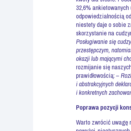
32,6% ankietowanych u
odpowiedzialnością o
niestety daje o sobie 
skorzystanie na cudzym
Posługiwanie się cudz
przestępczym, natomias
okazji lub mającymi ch
rozmijanie się naszyc
prawidłowością: –
Rozb
i abstrakcyjnych dekla
i konkretnych zachowa
Poprawa pozycji kon
Warto zwrócić uwagę n
powyżej, nieetycznyc