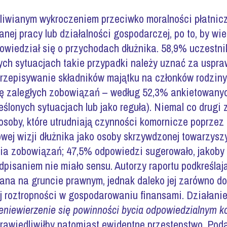
liwianym wykroczeniem przeciwko moralności płatnicz
nej pracy lub działalności gospodarczej, po to, by wie
owiedział się o przychodach dłużnika. 58,9% uczestni
rych sytuacjach takie przypadki należy uznać za uspra
przepisywanie składników majątku na członków rodziny
ję zaległych zobowiązań – według 52,3% ankietowany
ślonych sytuacjach lub jako reguła). Niemal co drugi 
osoby, które utrudniają czynności komornicze poprze
wej wizji dłużnika jako osoby skrzywdzonej towarzysz
ia zobowiązań; 47,5% odpowiedzi sugerowało, jakoby
odpisaniem nie miało sensu. Autorzy raportu podkreślają
na na gruncie prawnym, jednak daleko jej zarówno d
ej roztropności w gospodarowaniu finansami. Działanie
zeniewierzenie się powinności bycia odpowiedzialnym
rawiedliwiłby natomiast ewidentne przestępstwo. Pod