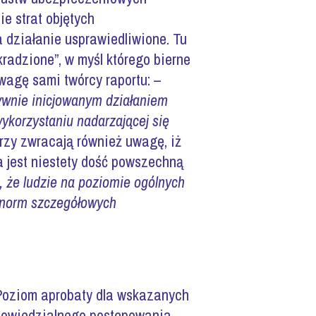
e strat objętych
działanie usprawiedliwione. Tu
kradzione”, w myśl którego bierne
wagę sami twórcy raportu: –
ywnie inicjowanym działaniem
ykorzystaniu nadarzającej się
zy zwracają również uwagę, iż
 jest niestety dość powszechną
 że ludzie na poziomie ogólnych
e norm szczegółowych
. Poziom aprobaty dla wskazanych
dpowiedzialnego postępowania