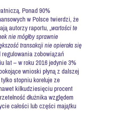
płatniczą. Ponad 90%
ansowych w Polsce twierdzi, że
ą autorzy raportu, „
wartości te
nek nie mógłby sprawnie
szość transakcji nie opierała się
od regulowania zobowiązań
u lat – w roku 2016 jedynie 3%
okojące wnioski płyną z dalszej
tylko stopniu koreluje ze
 nawet kilkudziesięciu procent
erzetelność dłużnika względem
ycie całości lub części majątku