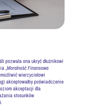
śli pozwala ona ukryć dłużnikowi
ia „
Moralność Finansowa
emożliwić wierzycielowi
rugi akceptowałby poświadczenie
oziom akceptacji dla
ważania stosunków
i.