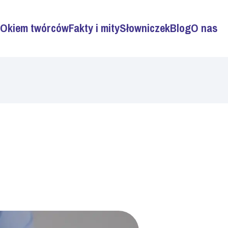
Okiem twórców
Fakty i mity
Słowniczek
Blog
O nas