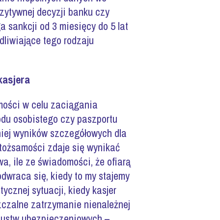
zytywnej decyzji banku czy
a sankcji od 3 miesięcy do 5 lat
dliwiające tego rodzaju
kasjera
amości w celu zaciągania
du osobistego czy paszportu
iej wyników szczegółowych dla
tożsamości zdaje się wynikać
a, ile ze świadomości, że ofiarą
odwraca się, kiedy to my stajemy
ycznej sytuacji, kiedy kasjer
zczalne zatrzymanie nienależnej
szustw ubezpieczeniowych –