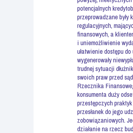
potencjalnych kredyto
przeprowadzane były k
regulacyjnych, mając
finansowych, a klient
i uniemożliwienie wyd
ułatwienie dostępu do 
wygenerowały niewypła
trudnej sytuacji dłuż
swoich praw przed sąd
Rzecznika Finansowego
konsumenta duży odset
przestępczych praktyk
przesłanek do jego ud
zobowiązaniowych. Jed
działanie na rzecz bu