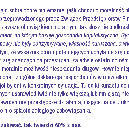
ą o sobie dobre mniemanie, jeśli chodzi o moralność 
przeprowadzonego przez Związek Przedsiębiorstw Fin
 zawsze obowiązkiem moralnym. Jak słusznie podkreślaj
ment, na którym bazuje gospodarka kapitalistyczna. Ry
owy nie były dotrzymywane, własność naruszana, a więk
 tym, że wskaźnik opinii potępiających uchylanie się 
ł się znacząco na przestrzeni zaledwie ostatnich ośmi
moralnie możliwość niespłacania długów. Równie niep
e ona, iż ogólna deklaracja respondentów w niewielkim 
jęliby oni w konkretnych sytuacja. Tu od kilkunastu do
nych usprawiedliwić nie tylko większą lub mniejszą ni
 ewidentnie przestępcze działania, mające na celu ukr
ko nie spłacić zaległego zobowiązania.
zukiwać, tak twierdzi 60% z nas