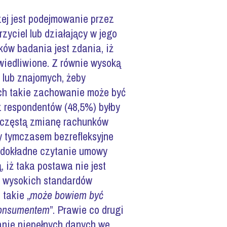
ej jest podejmowanie przez
rzyciel lub działający w jego
ków badania jest zdania, iż
wiedliwione. Z równie wysoką
 lub znajomych, żeby
ch takie zachowanie może być
z respondentów (48,5%) byłby
z częstą zmianę rachunków
y tymczasem bezrefleksyjne
 dokładne czytanie umowy
, iż taka postawa nie jest
o wysokich standardów
 takie „
może bowiem być
 konsumentem
”. Prawie co drugi
anie niepełnych danych we