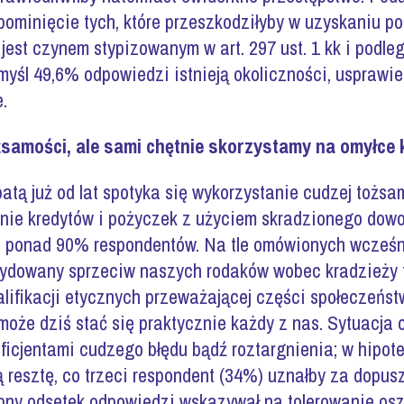
pominięcie tych, które przeszkodziłyby w uzyskaniu po
 jest czynem stypizowanym w art. 297 ust. 1 kk i podleg
myśl 49,6% odpowiedzi istnieją okoliczności, usprawie
.
ożsamości, ale sami chętnie skorzystamy na omyłce 
atą już od lat spotyka się wykorzystanie cudzej tożs
ie kredytów i pożyczek z użyciem skradzionego dowo
a ponad 90% respondentów. Na tle omówionych wcześn
cydowany sprzeciw naszych rodaków wobec kradzieży 
alifikacji etycznych przeważającej części społeczeństw
oże dziś stać się praktycznie każdy z nas. Sytuacja 
ficjentami cudzego błędu bądź roztargnienia; w hipotet
 resztę, co trzeci respondent (34%) uznałby za dopus
obny odsetek odpowiedzi wskazywał na tolerowanie o