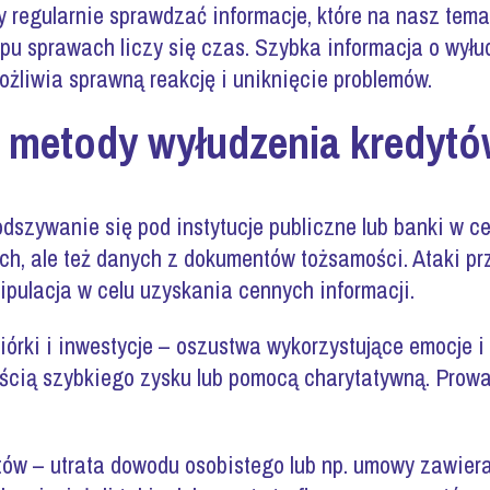
y regularnie sprawdzać informacje, które na nasz temat
pu sprawach liczy się czas. Szybka informacja o wyłu
ożliwia sprawną reakcję i uniknięcie problemów.
e metody wyłudzenia kredyt
dszywanie się pod instytucje publiczne lub banki w cel
h, ale też danych z dokumentów tożsamości. Ataki przyb
pulacja w celu uzyskania cennych informacji.
biórki i inwestycje – oszustwa wykorzystujące emocje 
ścią szybkiego zysku lub pomocą charytatywną. Prow
ów – utrata dowodu osobistego lub np. umowy zawier