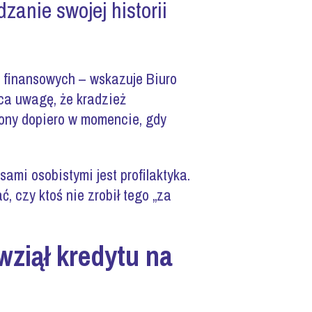
anie swojej historii
w finansowych – wskazuje Biuro
aca uwagę, że kradzież
iony dopiero w momencie, gdy
mi osobistymi jest profilaktyka.
 czy ktoś nie zrobił tego „za
wziął kredytu na