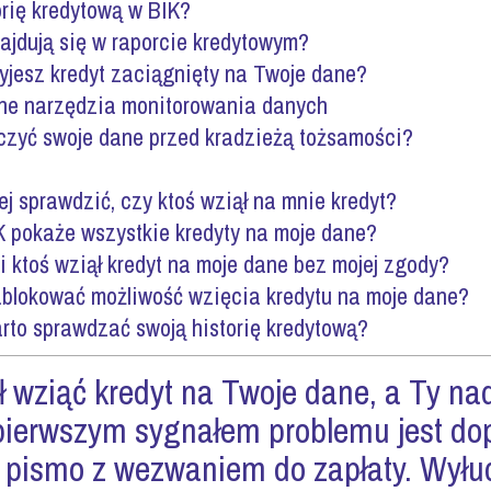
orię kredytową w BIK?
ajdują się w raporcie kredytowym?
kryjesz kredyt zaciągnięty na Twoje dane?
inne narzędzia monitorowania danych
zyć swoje dane przed kradzieżą tożsamości?
j sprawdzić, czy ktoś wziął na mnie kredyt?
K pokaże wszystkie kredyty na moje dane?
li ktoś wziął kredyt na moje dane bez mojej zgody?
lokować możliwość wzięcia kredytu na moje dane?
rto sprawdzać swoją historię kredytową?
ł
wziąć
kredyt na Twoje dane, a Ty nad
pierwszym sygnałem problemu jest dop
b pismo z wezwaniem do zapłaty. Wyłu