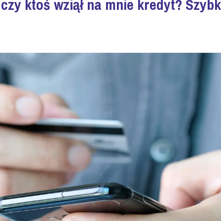
czy ktoś wziął na mnie kredyt? Szybk