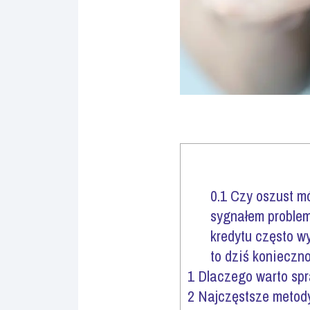
0.1
Czy oszust mó
sygnałem problem
kredytu często wy
to dziś konieczn
1
Dlaczego warto spra
2
Najczęstsze metod