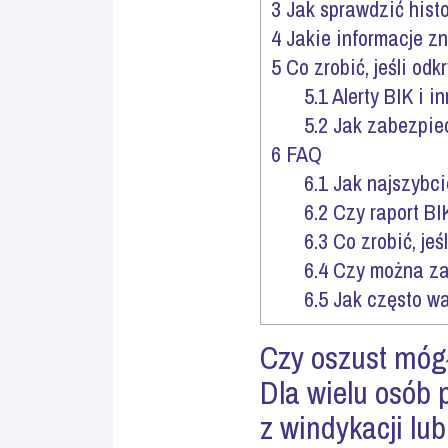
3
Jak sprawdzić hist
4
Jakie informacje zn
5
Co zrobić, jeśli od
5.1
Alerty BIK i 
5.2
Jak zabezpiec
6
FAQ
6.1
Jak najszybcie
6.2
Czy raport BI
6.3
Co zrobić, jeś
6.4
Czy można zab
6.5
Jak często wa
Czy
oszust
móg
Dla wielu osób 
z windykacji lu