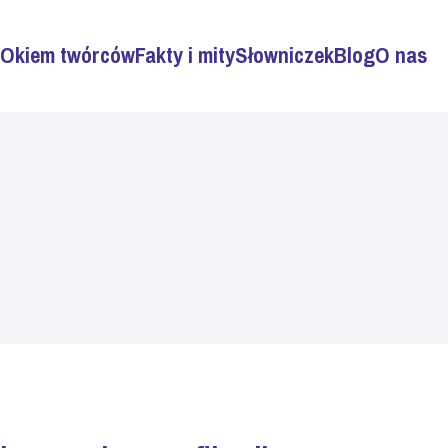
Okiem twórców
Fakty i mity
Słowniczek
Blog
O nas