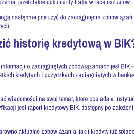
zenia, jeżeli takie dokumenty trafią w ręce oszustów.
ogą następnie posłużyć do zaciągnięcia zobowiązań 
ych.
ić historię kredytową w BIK
nformacji o zaciągniętych zobowiązaniach jest BIK – t
tkich kredytach i pożyczkach zaciągniętych w banka
ać wiadomości na swój temat, które posiadają instyt
fikacji jest raport kredytowy BIK, dostępny po założeni
równo aktualne zobowiązania, jak i kredyty już spłaco