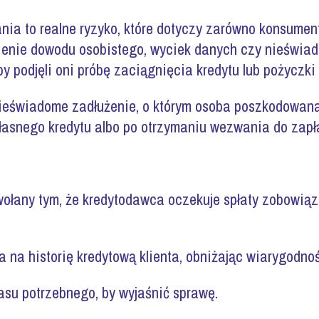
ia to realne ryzyko, które dotyczy zarówno konsumen
bienie dowodu osobistego, wyciek danych czy nieświ
y podjęli oni próbę zaciągnięcia kredytu lub pożyczki
ieświadome zadłużenie, o którym osoba poszkodowana
łasnego kredytu albo po otrzymaniu wezwania do zapła
ołany tym, że kredytodawca oczekuje spłaty zobowiąza
na historię kredytową klienta, obniżając wiarygodno
asu potrzebnego, by wyjaśnić sprawę.