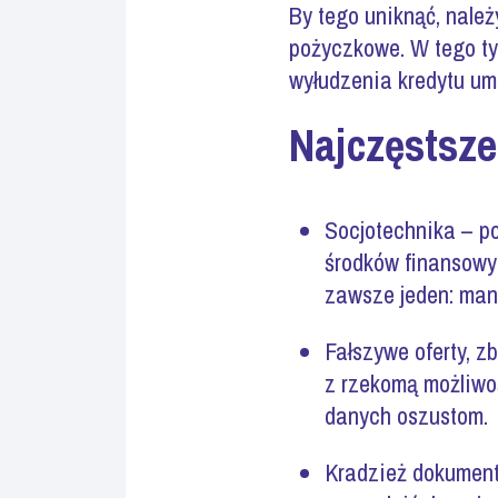
By tego uniknąć, należ
pożyczkowe. W tego ty
wyłudzenia kredytu um
Najczęstsz
Socjotechnika – po
środków finansowyc
zawsze jeden: mani
Fałszywe oferty, z
z rzekomą możliwo
danych oszustom.
Kradzież dokument