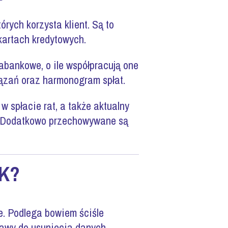
rych korzysta klient. Są to
kartach kredytowych.
abankowe, o ile współpracują one
ązań oraz harmonogram spłat.
 spłacie rat, a także aktualny
e. Dodatkowo przechowywane są
IK?
we. Podlega bowiem ściśle
tawy do usunięcia danych.