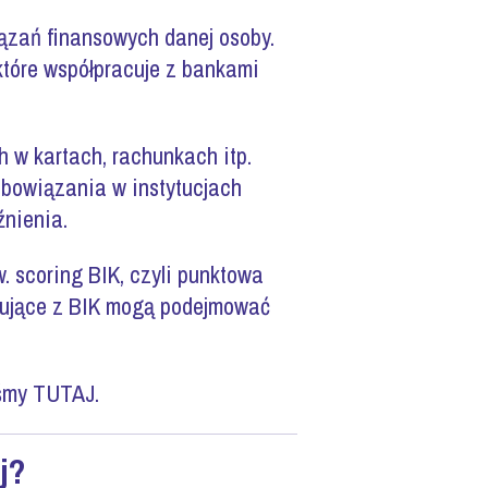
iązań finansowych danej osoby.
które współpracuje z bankami
h w kartach, rachunkach itp.
zobowiązania w instytucjach
źnienia.
. scoring BIK, czyli punktowa
acujące z BIK mogą podejmować
iśmy TUTAJ.
j?