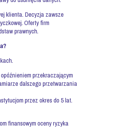
ej klienta. Decyzja zawsze
życzkowej. Oferty firm
odstaw prawnych.
ta?
dkach.
z opóźnieniem przekraczającym
zamiarze dalszego przetwarzania
tytucjom przez okres do 5 lat.
cjom finansowym oceny ryzyka