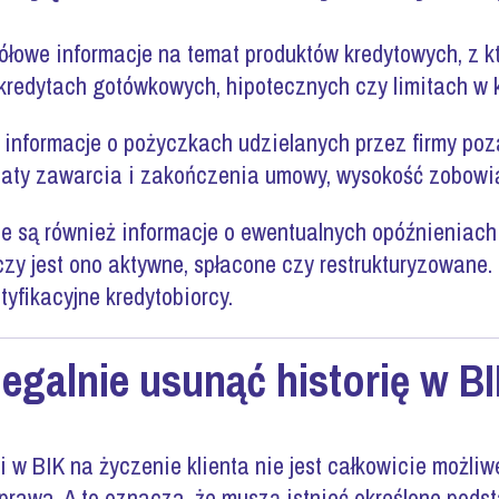
ółowe informacje na temat produktów kredytowych, z któ
kredytach gotówkowych, hipotecznych czy limitach w 
 informacje o pożyczkach udzielanych przez firmy poz
daty zawarcia i zakończenia umowy, wysokość zobowi
 są również informacje o ewentualnych opóźnieniach w
czy jest ono aktywne, spłacone czy restrukturyzowan
yfikacyjne kredytobiorcy.
egalnie usunąć historię w B
 w BIK na życzenie klienta nie jest całkowicie możli
prawa. A to oznacza, że muszą istnieć określone pods