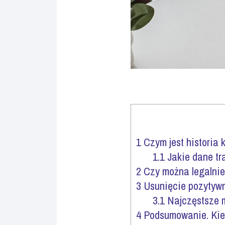
1
Czym jest historia 
1.1
Jakie dane tra
2
Czy można legalnie 
3
Usunięcie pozytywn
3.1
Najczęstsze m
4
Podsumowanie. Kiedy