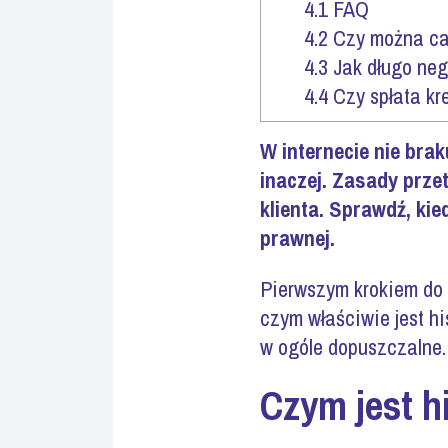
4.1
FAQ
4.2
Czy można cał
4.3
Jak długo neg
4.4
Czy spłata kr
W internecie nie bra
inaczej. Zasady prze
klienta. Sprawdź, kie
prawnej.
Pierwszym krokiem do 
czym właściwie jest h
w ogóle dopuszczalne.
Czym jest h