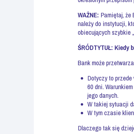
WAŻNE:
Pamiętaj, że 
należy do instytucji, k
obiecujących szybkie 
ŚRÓDTYTUŁ:
Kiedy b
Bank może przetwarzać
Dotyczy to przede
60 dni. Warunkiem
jego danych.
W takiej sytuacji 
W tym czasie klie
Dlaczego tak się dzie