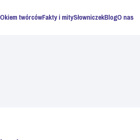
Okiem twórców
Fakty i mity
Słowniczek
Blog
O nas