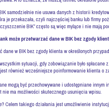
BIK samodzielnie nie usuwa danych z historii kredytow
tóra je przekazała, czyli najczęściej banku lub firmy po
„czyszczenie BIK” często są więc mylące i nie mają p
ank może przetwarzać dane w BIK bez zgody klien
 dane w BIK bez zgody klienta w określonych przypa
 wszystkim sytuacji, gdy zobowiązanie było spłacane 
 jest również wcześniejsze poinformowanie klienta o 
dane mogą być przechowywane i udostępniane innym ins
nt nie ma możliwości skutecznego usunięcia wpisu.
je? Celem takiego działania jest umożliwienie instytu