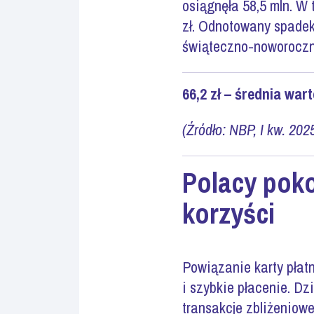
osiągnęła 58,5 mln. W 
zł. Odnotowany spadek
świąteczno-noworocz
66,2 zł – średnia war
(Źródło: NBP, I kw. 202
Polacy poko
korzyści
Powiązanie karty płat
i szybkie płacenie. D
transakcje zbliżeniow