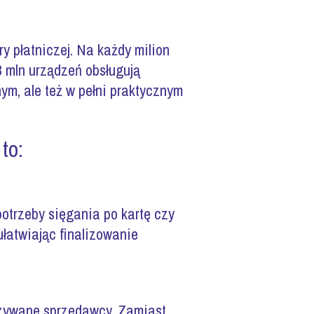
ry płatniczej. Na każdy milion
3 mln urządzeń obsługują
nym, ale też w pełni praktycznym
to:
otrzeby sięgania po kartę czy
łatwiając finalizowanie
azywane sprzedawcy. Zamiast