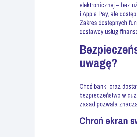
elektronicznej – bez u
i Apple Pay, ale dost
Zakres dostępnych funk
dostawcy usług finans
Bezpieczeńs
uwagę?
Choć banki oraz dost
bezpieczeństwo w duż
zasad pozwala znaczą
Chroń ekran s