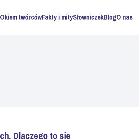
Okiem twórców
Fakty i mity
Słowniczek
Blog
O nas
ch. Dlaczego to się