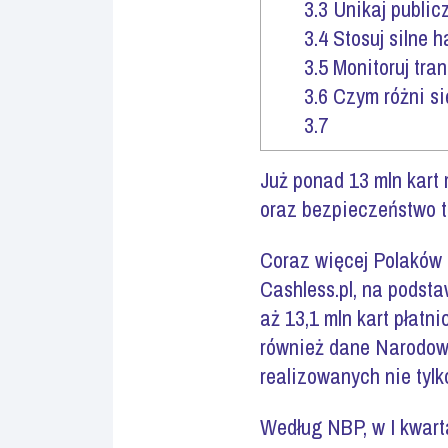
3.3
Unikaj public
3.4
Stosuj silne h
3.5
Monitoruj tra
3.6
Czym różni si
3.7
Już ponad 13 mln kart
oraz bezpieczeństwo t
Coraz więcej Polaków 
Cashless.pl, na podsta
aż 13,1 mln kart płatn
również dane Narodowe
realizowanych nie tylk
Według NBP, w I kwart