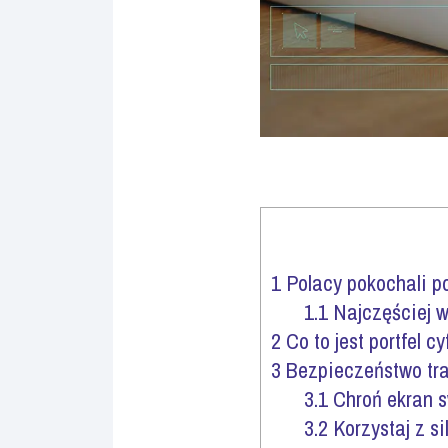
1
Polacy pokochali po
1.1
Najczęściej w
2
Co to jest portfel c
3
Bezpieczeństwo tra
3.1
Chroń ekran s
3.2
Korzystaj z si