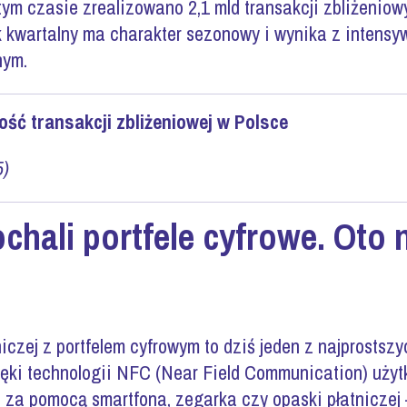
tym czasie zrealizowano 2,1 mld transakcji zbliżeniow
 kwartalny ma charakter sezonowy i wynika z intens
nym.
tość transakcji zbliżeniowej w Polsce
5)
chali portfele cyfrowe. Oto 
niczej z portfelem cyfrowym to dziś jeden z najprosts
zięki technologii NFC (Near Field Communication) uży
e za pomocą smartfona, zegarka czy opaski płatniczej