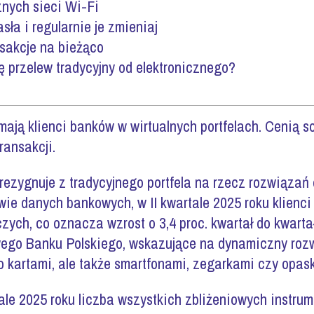
znych sieci Wi-Fi
asła i regularnie je zmieniaj
nsakcje na bieżąco
ę przelew tradycyjny od elektronicznego?
 mają klienci banków w wirtualnych portfelach. Cenią 
ransakcji.
rezygnuje z tradycyjnego portfela na rzecz rozwiązań 
wie danych bankowych, w II kwartale 2025 roku klienci
iczych, co oznacza wzrost o 3,4 proc. kwartał do kwarta
go Banku Polskiego, wskazujące na dynamiczny rozwó
o kartami, ale także smartfonami, zegarkami czy opas
ale 2025 roku liczba wszystkich zbliżeniowych instru